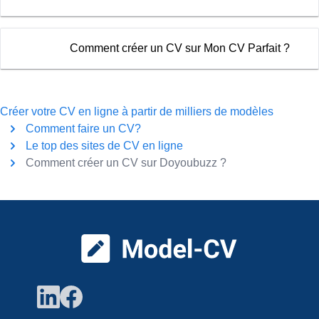
Comment créer un CV sur Mon CV Parfait ?
Créer votre CV en ligne à partir de milliers de modèles
Comment faire un CV?
Le top des sites de CV en ligne
Comment créer un CV sur Doyoubuzz ?
Pied de page