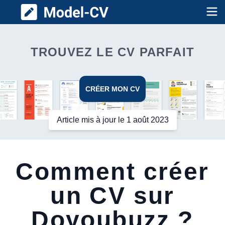
Model CV
Op
TROUVEZ LE CV PARFAIT
CRÉER MON CV
Article mis à jour le 1 août 2023
Comment créer
un CV sur
Doyoubuzz ?