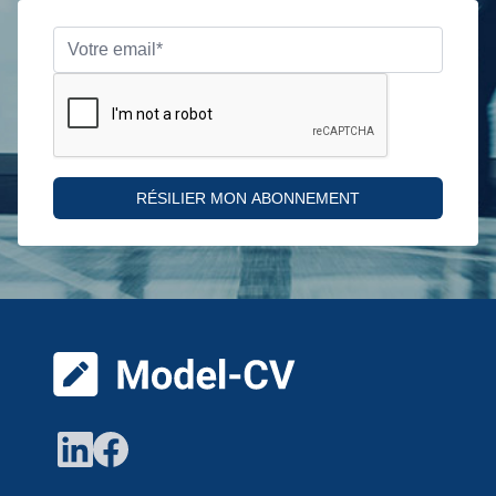
RÉSILIER MON ABONNEMENT
Pied de page