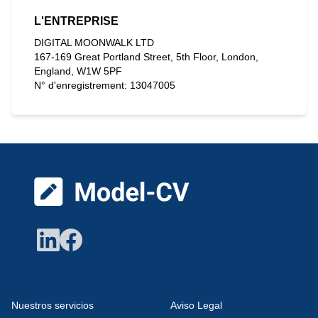
L'ENTREPRISE
DIGITAL MOONWALK LTD
167-169 Great Portland Street, 5th Floor, London,
England, W1W 5PF
N° d'enregistrement: 13047005
Pied de page
Nuestros servicios
Aviso Legal