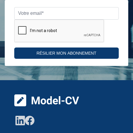
RÉSILIER MON ABONNEMENT
Pied de page